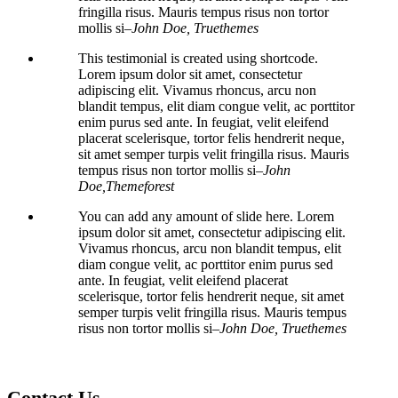
fringilla risus. Mauris tempus risus non tortor
mollis si
–John Doe, Truethemes
This testimonial is created using shortcode.
Lorem ipsum dolor sit amet, consectetur
adipiscing elit. Vivamus rhoncus, arcu non
blandit tempus, elit diam congue velit, ac porttitor
enim purus sed ante. In feugiat, velit eleifend
placerat scelerisque, tortor felis hendrerit neque,
sit amet semper turpis velit fringilla risus. Mauris
tempus risus non tortor mollis si
–John
Doe,Themeforest
You can add any amount of slide here. Lorem
ipsum dolor sit amet, consectetur adipiscing elit.
Vivamus rhoncus, arcu non blandit tempus, elit
diam congue velit, ac porttitor enim purus sed
ante. In feugiat, velit eleifend placerat
scelerisque, tortor felis hendrerit neque, sit amet
semper turpis velit fringilla risus. Mauris tempus
risus non tortor mollis si
–John Doe, Truethemes
Contact Us