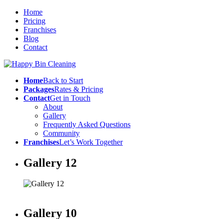
Home
Pricing
Franchises
Blog
Contact
Home
Back to Start
Packages
Rates & Pricing
Contact
Get in Touch
About
Gallery
Frequently Asked Questions
Community
Franchises
Let’s Work Together
Gallery 12
Gallery 10